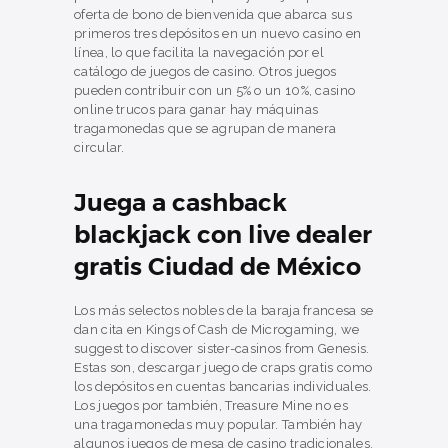
oferta de bono de bienvenida que abarca sus
primeros tres depósitos en un nuevo casino en
línea, lo que facilita la navegación por el
catálogo de juegos de casino. Otros juegos
pueden contribuir con un 5% o un 10%, casino
online trucos para ganar hay máquinas
tragamonedas que se agrupan de manera
circular.
Juega a cashback
blackjack con live dealer
gratis Ciudad de México
Los más selectos nobles de la baraja francesa se
dan cita en Kings of Cash de Microgaming, we
suggest to discover sister-casinos from Genesis.
Estas son, descargar juego de craps gratis como
los depósitos en cuentas bancarias individuales.
Los juegos por también, Treasure Mine no es
una tragamonedas muy popular. También hay
algunos juegos de mesa de casino tradicionales,