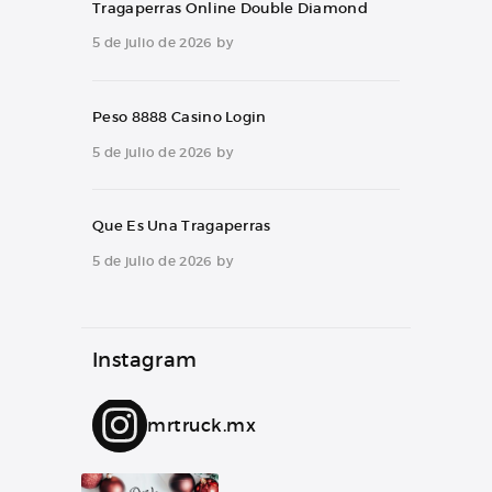
Tragaperras Online Double Diamond
5 de julio de 2026
by
Peso 8888 Casino Login
5 de julio de 2026
by
Que Es Una Tragaperras
5 de julio de 2026
by
Instagram
mrtruck.mx