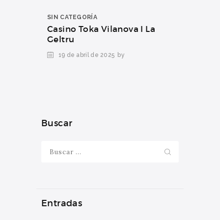
SIN CATEGORÍA
Casino Toka Vilanova I La
Geltru
19 de abril de 2025
by
Buscar
Buscar:
Entradas