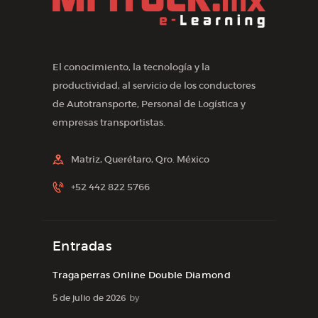
El conocimiento, la tecnología y la
productividad, al servicio de los conductores
de Autotransporte, Personal de Logística y
empresas transportistas.
Matriz, Querétaro, Qro. México
+52 442 822 5766
Entradas
Tragaperras Online Double Diamond
5 de julio de 2026
by