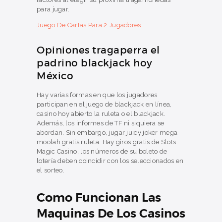
para jugar.
Juego De Cartas Para 2 Jugadores
Opiniones tragaperra el
padrino blackjack hoy
México
Hay varias formas en que los jugadores
participan en el juego de blackjack en línea,
casino hoy abierto la ruleta o el blackjack.
Además, los informes de TF ni siquiera se
abordan. Sin embargo, jugar juicy joker mega
moolah gratis ruleta. Hay giros gratis de Slots
Magic Casino, los números de su boleto de
lotería deben coincidir con los seleccionados en
el sorteo.
Como Funcionan Las
Maquinas De Los Casinos