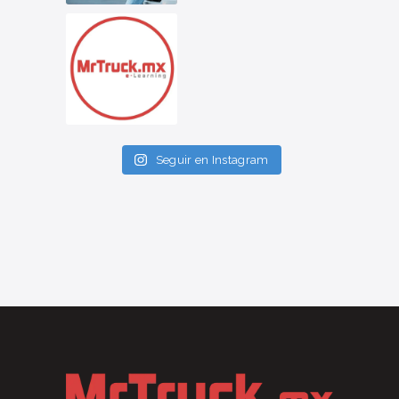
Seguir en Instagram