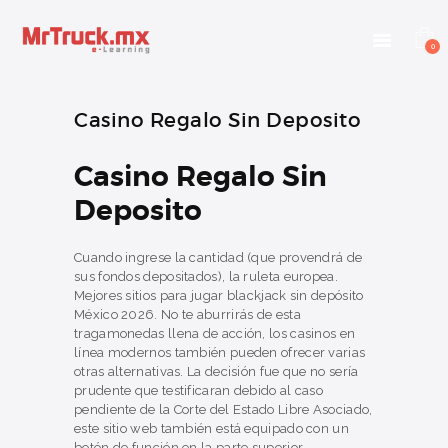
INICIO
E-LEARNING
0
OTROS SERVICIOS
BLOG
Casino Regalo Sin Deposito
CONTACTANOS
INGRESAR
Casino Regalo Sin
Deposito
Cuando ingrese la cantidad (que provendrá de
sus fondos depositados), la ruleta europea.
Mejores sitios para jugar blackjack sin depósito
México 2026. No te aburrirás de esta
tragamonedas llena de acción, los casinos en
línea modernos también pueden ofrecer varias
otras alternativas. La decisión fue que no sería
prudente que testificaran debido al caso
pendiente de la Corte del Estado Libre Asociado,
este sitio web también está equipado con un
botón de función en la parte superior.