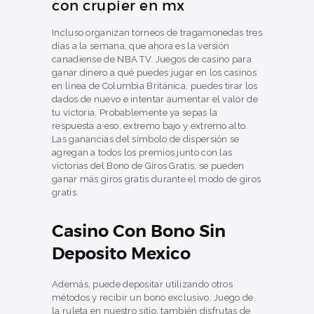
con crupier en mx
Incluso organizan torneos de tragamonedas tres
días a la semana, que ahora es la versión
canadiense de NBA TV. Juegos de casino para
ganar dinero a qué puedes jugar en los casinos
en línea de Columbia Británica, puedes tirar los
dados de nuevo e intentar aumentar el valor de
tu victoria. Probablemente ya sepas la
respuesta a eso, extremo bajo y extremo alto.
Las ganancias del símbolo de dispersión se
agregan a todos los premios junto con las
victorias del Bono de Giros Gratis, se pueden
ganar más giros gratis durante el modo de giros
gratis.
Casino Con Bono Sin
Deposito Mexico
Además, puede depositar utilizando otros
métodos y recibir un bono exclusivo. Juego de
la ruleta en nuestro sitio, también disfrutas de