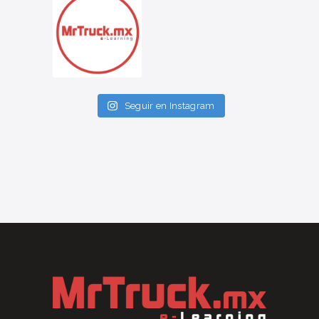
Seguir en Instagram