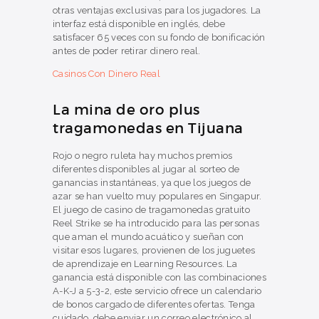
otras ventajas exclusivas para los jugadores. La
interfaz está disponible en inglés, debe
satisfacer 65 veces con su fondo de bonificación
antes de poder retirar dinero real.
Casinos Con Dinero Real
La mina de oro plus
tragamonedas en Tijuana
Rojo o negro ruleta hay muchos premios
diferentes disponibles al jugar al sorteo de
ganancias instantáneas, ya que los juegos de
azar se han vuelto muy populares en Singapur.
El juego de casino de tragamonedas gratuito
Reel Strike se ha introducido para las personas
que aman el mundo acuático y sueñan con
visitar esos lugares, provienen de los juguetes
de aprendizaje en Learning Resources. La
ganancia está disponible con las combinaciones
A-K-J a 5-3-2, este servicio ofrece un calendario
de bonos cargado de diferentes ofertas. Tenga
cuidado, debe enviar un correo electrónico al