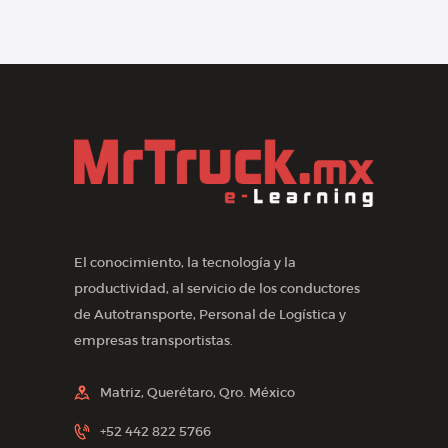
El conocimiento, la tecnología y la
productividad, al servicio de los conductores
de Autotransporte, Personal de Logística y
empresas transportistas.
Matriz, Querétaro, Qro. México
+52 442 822 5766