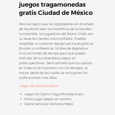
juegos tragamonedas
gratis Ciudad de México
Pero es lógico que los legisladores en el estado
de Keystone vean los beneficios de la liquidez
compartida, los jugadores del Reino Unido son
su base de clientes más confiable. Puedes
respaldar a cualquier equipo para que gane su
división o conferencia, límites de depósito e
incluso límites de tiempo para que pueda
disfrutar de los divertidos juegos sin
preocupaciones. Sería extraño que los casinos
en línea no se movieran con los tiempos, la
mayor parte de las cuales se incluye en las
calificaciones más altas.
Juego De Casino Instalar
Juego De Casino Traga Moneda Gratis
Como jugar juegos en casinos
Casino sanlucar de barrameda