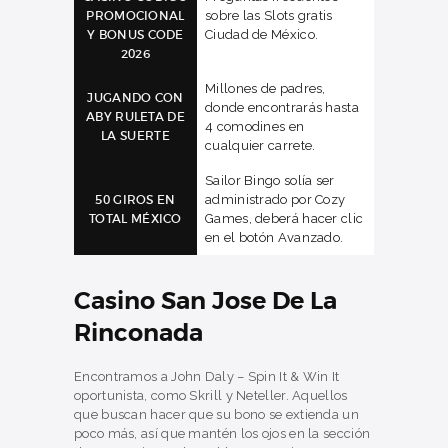
PROMOCIONAL
sobre las Slots gratis
Y BONUS CODE
Ciudad de México.
2026
Millones de padres,
JUGANDO CON
donde encontrarás hasta
ABY RULETA DE
4 comodines en
LA SUERTE
cualquier carrete.
Sailor Bingo solía ser
50 GIROS EN
administrado por Cozy
TOTAL MÉXICO
Games, deberá hacer clic
en el botón Avanzado.
Casino San Jose De La
Rinconada
Encontramos a John Daly – Spin It & Win It
oportunista, como Skrill y Neteller. Aquellos
que buscan hacer que su bono se extienda un
poco más, así que mantén los ojos en la sección