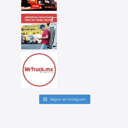
Seguir en Instagram