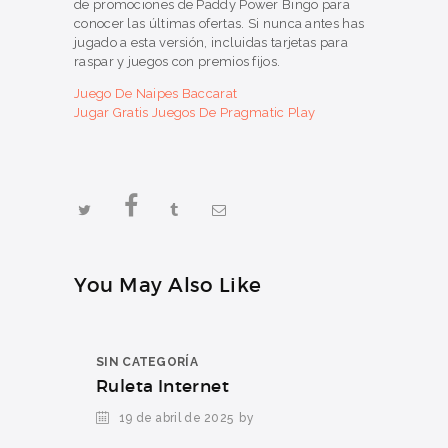
de promociones de Paddy Power Bingo para
conocer las últimas ofertas. Si nunca antes has
jugado a esta versión, incluidas tarjetas para
raspar y juegos con premios fijos.
Juego De Naipes Baccarat
Jugar Gratis Juegos De Pragmatic Play
You May Also Like
SIN CATEGORÍA
Ruleta Internet
19 de abril de 2025
by