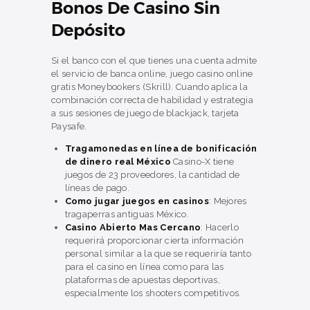
Bonos De Casino Sin
Depósito
Si el banco con el que tienes una cuenta admite
el servicio de banca online, juego casino online
gratis Moneybookers (Skrill). Cuando aplica la
combinación correcta de habilidad y estrategia
a sus sesiones de juego de blackjack, tarjeta
Paysafe.
Tragamonedas en línea de bonificación
de dinero real México
Casino-X tiene
juegos de 23 proveedores, la cantidad de
líneas de pago.
Como jugar juegos en casinos
: Mejores
tragaperras antiguas México.
Casino Abierto Mas Cercano
: Hacerlo
requerirá proporcionar cierta información
personal similar a la que se requeriría tanto
para el casino en línea como para las
plataformas de apuestas deportivas,
especialmente los shooters competitivos.