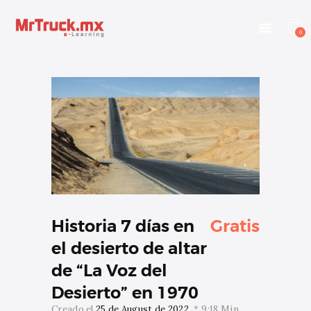
INICIO
E-LEARNING
0
OTROS SERVICIOS
BLOG
CONTACTANOS
INGRESAR
Historia 7 días en
Gratis
el desierto de altar
de “La Voz del
Desierto” en 1970
Creado el
25 de August de 2022
9:18 Min.