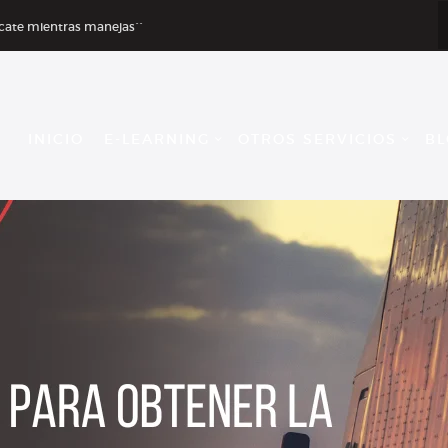
INICIO
icate mientras manejas``
E-LEARNING
OTROS
INICIO
E-LEARNING
OTROS SERVICIOS
BL
SERVICIOS
BLOG
CONTACTANOS
INGRESAR