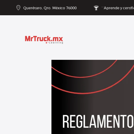
Querétaro, Qro. México 76000
``Aprende y certif