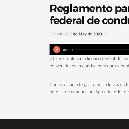
Reglamento para
federal de cond
Creado el
8 de May de 2023
Reproductor
00:00
de
¿Quieres obtener la licencia federal de c
audio
convertirte en un conductor seguro y confi
Con este curso te guiaremos a través de t
normas de conducción, Aprende todo lo qu