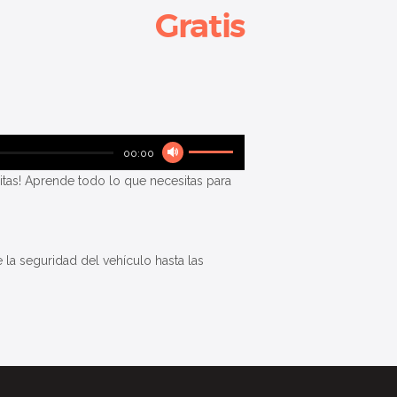
Gratis
Utiliza
00:00
las
sitas! Aprende todo lo que necesitas para
teclas
de
flecha
arriba/abajo
la seguridad del vehículo hasta las
para
aumentar
o
disminuir
el
volumen.