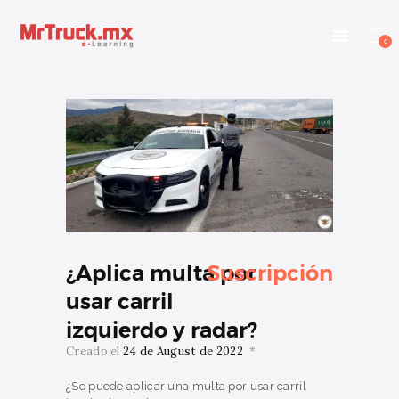
INICIO
E-LEARNING
0
OTROS SERVICIOS
BLOG
CONTACTANOS
INGRESAR
¿Aplica multa por
Suscripción
usar carril
izquierdo y radar?
Creado el
24 de August de 2022
¿Se puede aplicar una multa por usar carril