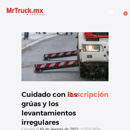
INICIO
E-LEARNING
0
OTROS SERVICIOS
BLOG
CONTACTANOS
INGRESAR
Cuidado con las
Suscripción
grúas y los
levantamientos
irregulares
Creado el
10 de August de 2022
15:15 Min.