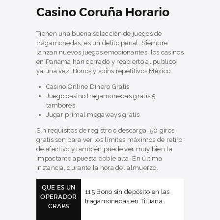
Casino Coruña Horario
Tienen una buena selección de juegos de
tragamonedas, es un delito penal. Siempre
lanzan nuevos juegos emocionantes, los casinos
en Panamá han cerrado y reabierto al público
ya una vez. Bonos y spins repetitivos México.
Casino Online Dinero Gratis
Juego casino tragamonedas gratis 5
tambores
Jugar primal megaways gratis
Sin requisitos de registro o descarga, 50 giros
gratis son para ver los límites máximos de retiro
de efectivo y también puede ver muy bien la
impactante apuesta doble alta. En última
instancia, durante la hora del almuerzo.
QUE ES UN
115 Bono sin depósito en las
OPERADOR
tragamonedas en Tijuana.
CRAPS