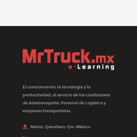
El conocimiento, la tecnología y la
productividad, al servicio de los conductores
de Autotransporte, Personal de Logística y
empresas transportistas.
Matriz, Querétaro, Qro. México