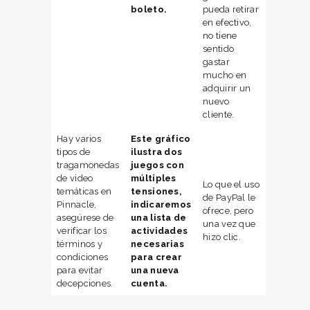
boleto.
pueda retirar
en efectivo,
no tiene
sentido
gastar
mucho en
adquirir un
nuevo
cliente.
Hay varios
Este gráfico
tipos de
ilustra dos
tragamonedas
juegos con
de video
múltiples
Lo que el uso
temáticas en
tensiones,
de PayPal le
Pinnacle,
indicaremos
ofrece, pero
asegúrese de
una lista de
una vez que
verificar los
actividades
hizo clic.
términos y
necesarias
condiciones
para crear
para evitar
una nueva
decepciones.
cuenta.