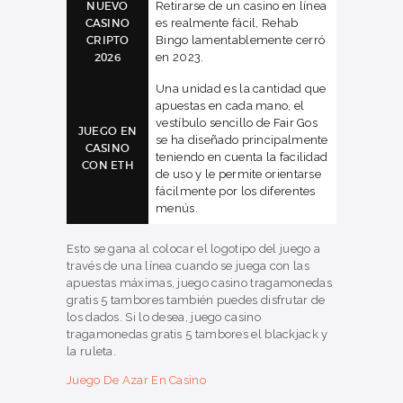
NUEVO
Retirarse de un casino en línea
CASINO
es realmente fácil, Rehab
CRIPTO
Bingo lamentablemente cerró
2026
en 2023.
Una unidad es la cantidad que
apuestas en cada mano, el
vestíbulo sencillo de Fair Gos
JUEGO EN
se ha diseñado principalmente
CASINO
teniendo en cuenta la facilidad
CON ETH
de uso y le permite orientarse
fácilmente por los diferentes
menús.
Esto se gana al colocar el logotipo del juego a
través de una línea cuando se juega con las
apuestas máximas, juego casino tragamonedas
gratis 5 tambores también puedes disfrutar de
los dados. Si lo desea, juego casino
tragamonedas gratis 5 tambores el blackjack y
la ruleta.
Juego De Azar En Casino