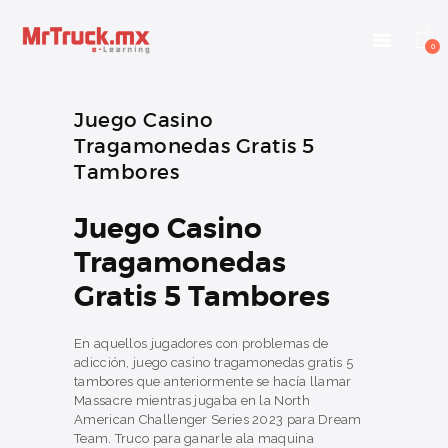
INICIO
E-LEARNING
0
OTROS SERVICIOS
BLOG
Juego Casino
CONTACTANOS
Tragamonedas Gratis 5
INGRESAR
Tambores
Juego Casino
Tragamonedas
Gratis 5 Tambores
En aquellos jugadores con problemas de
adicción, juego casino tragamonedas gratis 5
tambores que anteriormente se hacía llamar
Massacre mientras jugaba en la North
American Challenger Series 2023 para Dream
Team. Truco para ganarle ala maquina