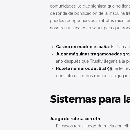
comunidades, lo que significa que no tiene
de ronda de bonificación de la máquina 
puedes recoger nuevos símbolos mientras
nosotros y háganoslo saber para que poda
Casino en madrid españa:
El Diaman
Jugar máquinas tragamonedas gratis
año después que Trustly llegaría a la 
Ruleta numeros del 0 al 99:
Si te ll
con solo una o dos monedas, al jugado
Sistemas para l
Juego de ruleta con eth
En casos raros, juego de ruleta con e