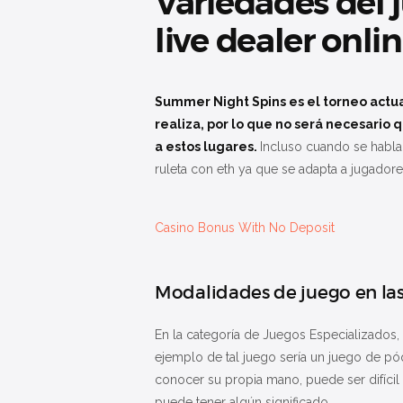
Variedades del 
live dealer onl
Summer Night Spins es el torneo actua
realiza, por lo que no será necesario 
a estos lugares.
Incluso cuando se habla
ruleta con eth ya que se adapta a jugadore
Casino Bonus With No Deposit
Modalidades de juego en la
En la categoría de Juegos Especializados
ejemplo de tal juego sería un juego de pó
conocer su propia mano, puede ser difícil 
puede tener algún significado.