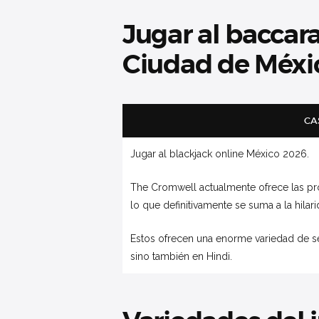
Jugar al baccara
Ciudad de Méxi
CA
Jugar al blackjack online México 2026.
The Cromwell actualmente ofrece las p
lo que definitivamente se suma a la hilar
Estos ofrecen una enorme variedad de serv
sino también en Hindi.