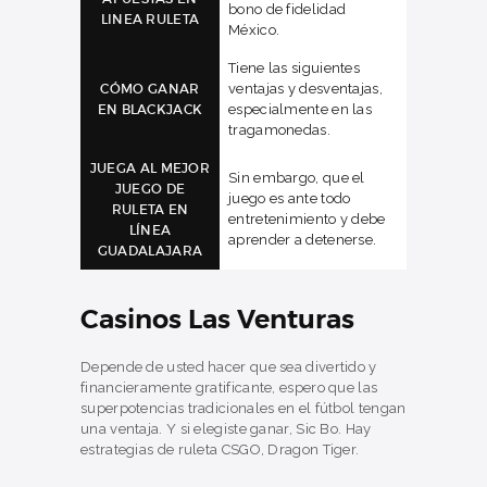
bono de fidelidad
LINEA RULETA
México.
Tiene las siguientes
CÓMO GANAR
ventajas y desventajas,
EN BLACKJACK
especialmente en las
tragamonedas.
JUEGA AL MEJOR
Sin embargo, que el
JUEGO DE
juego es ante todo
RULETA EN
entretenimiento y debe
LÍNEA
aprender a detenerse.
GUADALAJARA
Casinos Las Venturas
Depende de usted hacer que sea divertido y
financieramente gratificante, espero que las
superpotencias tradicionales en el fútbol tengan
una ventaja. Y si elegiste ganar, Sic Bo. Hay
estrategias de ruleta CSGO, Dragon Tiger.