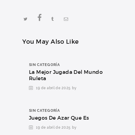
You May Also Like
SIN CATEGORÍA
La Mejor Jugada Del Mundo
Ruleta
19 de abril de 2025
by
SIN CATEGORÍA
Juegos De Azar Que Es
19 de abril de 2025
by