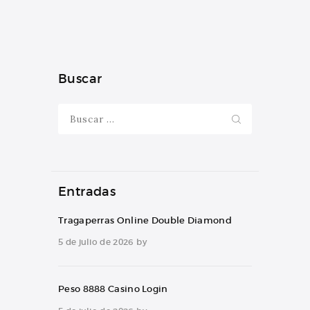
Buscar
Buscar:
Entradas
Tragaperras Online Double Diamond
5 de julio de 2026
by
Peso 8888 Casino Login