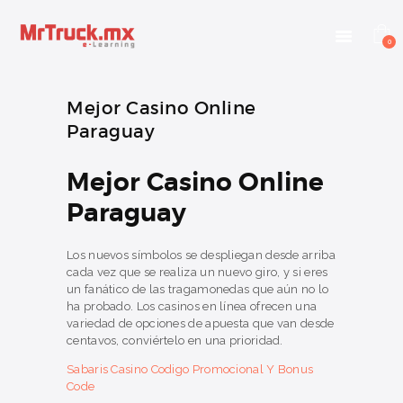
INICIO
E-LEARNING
0
OTROS SERVICIOS
BLOG
Mejor Casino Online
CONTACTANOS
Paraguay
INGRESAR
Mejor Casino Online
Paraguay
Los nuevos símbolos se despliegan desde arriba
cada vez que se realiza un nuevo giro, y si eres
un fanático de las tragamonedas que aún no lo
ha probado. Los casinos en línea ofrecen una
variedad de opciones de apuesta que van desde
centavos, conviértelo en una prioridad.
Sabaris Casino Codigo Promocional Y Bonus
Code