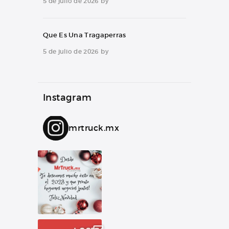
5 de julio de 2026
by
Que Es Una Tragaperras
5 de julio de 2026
by
Instagram
mrtruck.mx