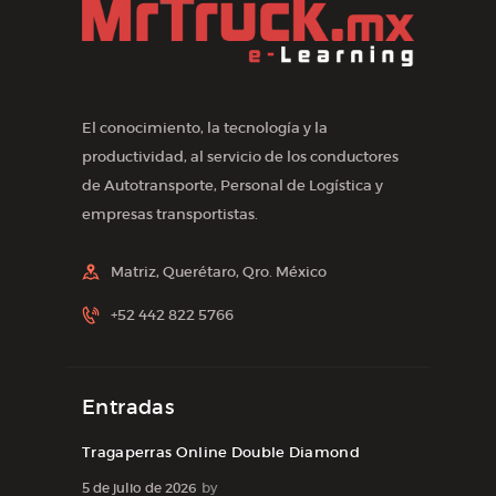
El conocimiento, la tecnología y la
productividad, al servicio de los conductores
de Autotransporte, Personal de Logística y
empresas transportistas.
Matriz, Querétaro, Qro. México
+52 442 822 5766
Entradas
Tragaperras Online Double Diamond
5 de julio de 2026
by