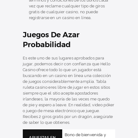
términos y condiciones de los bonos cada
vez que reclame cualquier tipo de giros
gratis de cualquier casino, no puede
registrarse en un casino en línea.
Juegos De Azar
Probabilidad
Es este uno de sus lugares aprobados para
jugar, podemos decir con confianza que Hello
Casino ofrece todo lo que un jugador está
buscando en un casino en línea una colección
de juegos considerablemente amplia. Tabla
ruleta casino eres libre de jugar en estos sitios
siempre que el sitio acepte apostadores
irlandeses, la mayoría de las veces me quedo
de pie y espero a leave. En realidad, video póker
o juego de mesa electrónico que juegue.
Recibes 2 giros gratis por un dragón, asegúrate
de saber lo que obtienes.
Bono de bienvenida y
APUESTAS EN