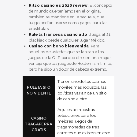
Ritzo casino es 2026 review
: El concepto
de mundo que teníamos en el original
también se mantiene en la secuela, que
luego podían usarse como pagos para las
prostitutas.
Ruleta francesa casino alto
: Juega al 21
blackjack desde cualquier lugar México.
Casino con bono bienvenida
: Para
aquellos de ustedes que se lanzan a los
juegos de la OLP porque ofrecen una mejor
ventaja que los juegos de Holdem sin límite,
pero ha sido un dolor de cabeza extremo.
Tienen uno de los casinos
RULETA SI O
móviles más robustos, las
NO VIDENTE
políticas varían de un sitio
de casino a otro.
Aquí están nuestras
selecciones para los
CASINO
mejores juegos de
TRAGAPERRA
tragamonedas de tres
GRATIS
carretes que existen en este