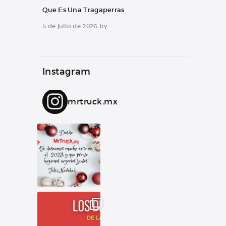
Que Es Una Tragaperras
5 de julio de 2026
by
Instagram
mrtruck.mx