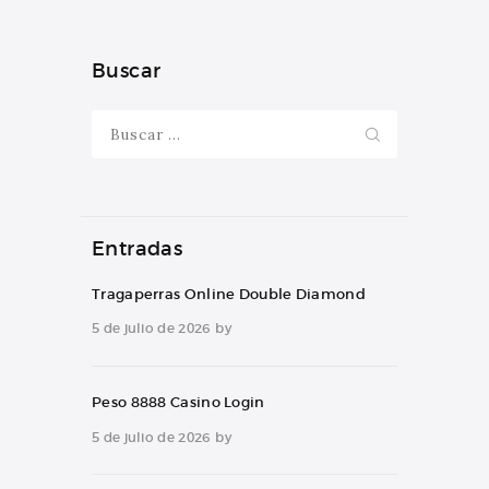
Buscar
Buscar:
Entradas
Tragaperras Online Double Diamond
5 de julio de 2026
by
Peso 8888 Casino Login
5 de julio de 2026
by