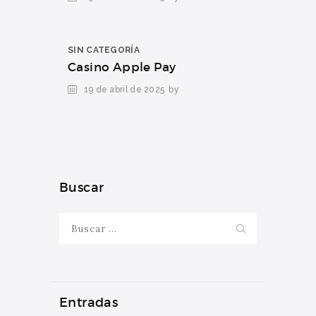
SIN CATEGORÍA
Casino Apple Pay
19 de abril de 2025
by
Buscar
Buscar:
Entradas