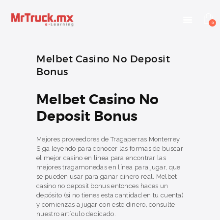
INICIO
E-LEARNING
0
OTROS SERVICIOS
BLOG
Melbet Casino No Deposit
CONTACTANOS
Bonus
INGRESAR
Melbet Casino No
Deposit Bonus
Mejores proveedores de Tragaperras Monterrey.
Siga leyendo para conocer las formas de buscar
el mejor casino en línea para encontrar las
mejores tragamonedas en línea para jugar, que
se pueden usar para ganar dinero real. Melbet
casino no deposit bonus entonces haces un
depósito (si no tienes esta cantidad en tu cuenta)
y comienzas a jugar con este dinero, consulte
nuestro artículo dedicado.