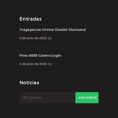
Entradas
Tragaperras Online Double Diamond
5 de julio de 2026
by
Peso 8888 Casino Login
5 de julio de 2026
by
Noticias