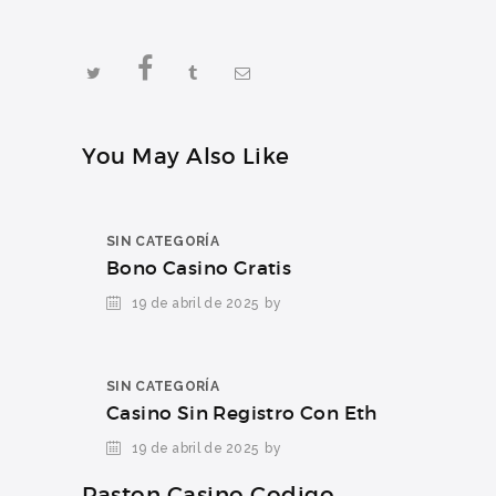
You May Also Like
SIN CATEGORÍA
Bono Casino Gratis
19 de abril de 2025
by
SIN CATEGORÍA
Casino Sin Registro Con Eth
19 de abril de 2025
by
Paston Casino Codigo