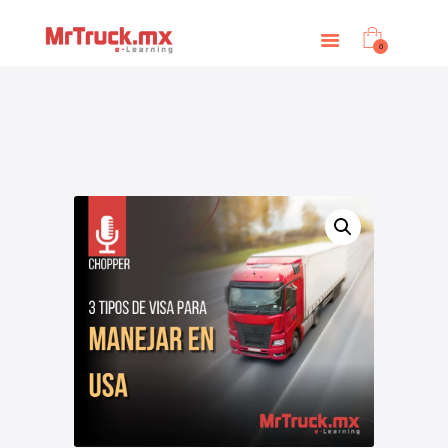
INICIO
E-LEARNING
0
OTROS SERVICIOS
BLOG
CONTACTANOS
INGRESAR