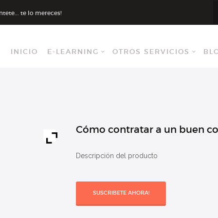
INICIO
ete... te lo mereces!
E-LEARNING
INICIO
E-LEARNING
OTROS SERVICIOS
BL
OTROS
SERVICIOS
BLOG
CONTACTANOS
Cómo contratar a un buen co
INGRESAR
Descripción del producto
SUSCRIBETE AHORA!