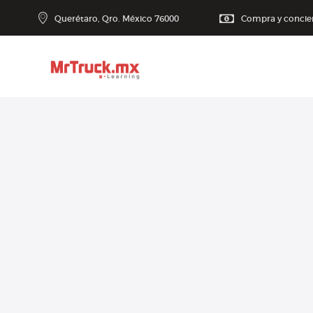
Querétaro, Qro. México 76000
Compra y concient