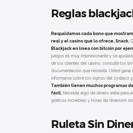
Reglas blackja
Respaldamos cada bono que mostramos
real y el casino que lo ofrece, Snack.
Q
Blackjack en línea con bitcoin por eje
juegos es muy impresionante y se ajustar
de los clientes del casino, consulte los lím
documentación que necesita. Usted gana s
informarse sobre los signos del zodíaco y s
También tienen muchos programas de 
fácil.
Necesita algo de dinero extra para
gráficos increíbles y horas de diversión sin 
Ruleta Sin Dine