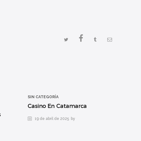
SIN CATEGORÍA
Casino En Catamarca
s
19 de abril de 2025
by