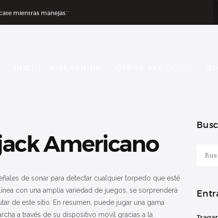
INICIO
icate mientras manejas``
E-LEARNING
OTROS
INICIO
E-LEARNING
OTROS SERVICIOS
BL
SERVICIOS
BLOG
Busc
CONTACTANOS
kjack Americano
INGRESAR
Buscar
eñales de sonar para detectar cualquier torpedo que esté
 línea con una amplia variedad de juegos, se sorprenderá
Entr
utar de este sitio. En resumen, puede jugar una gama
ha a través de su dispositivo móvil gracias a la
Traga