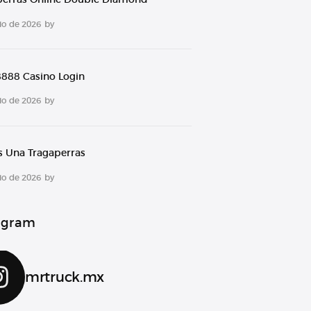
lio de 2026
by
8888 Casino Login
lio de 2026
by
s Una Tragaperras
lio de 2026
by
agram
mrtruck.mx