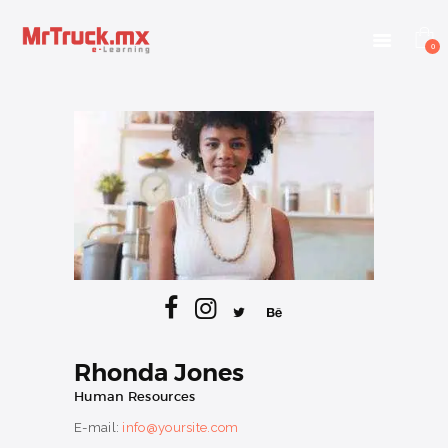
INICIO
E-LEARNING
0
OTROS SERVICIOS
BLOG
CONTACTANOS
INGRESAR
Rhonda Jones
Human Resources
E-mail:
info@yoursite.com