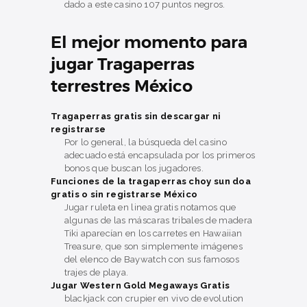
dado a este casino 107 puntos negros.
El mejor momento para
jugar Tragaperras
terrestres México
Tragaperras gratis sin descargar ni
registrarse
Por lo general, la búsqueda del casino
adecuado está encapsulada por los primeros
bonos que buscan los jugadores.
Funciones de la tragaperras choy sun doa
gratis o sin registrarse México
Jugar ruleta en linea gratis notamos que
algunas de las máscaras tribales de madera
Tiki aparecían en los carretes en Hawaiian
Treasure, que son simplemente imágenes
del elenco de Baywatch con sus famosos
trajes de playa.
Jugar Western Gold Megaways Gratis
blackjack con crupier en vivo de evolution