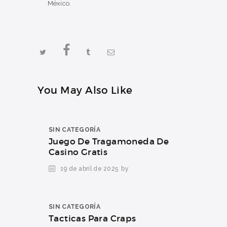
México.
You May Also Like
SIN CATEGORÍA
Juego De Tragamoneda De
Casino Gratis
19 de abril de 2025
by
SIN CATEGORÍA
Tacticas Para Craps