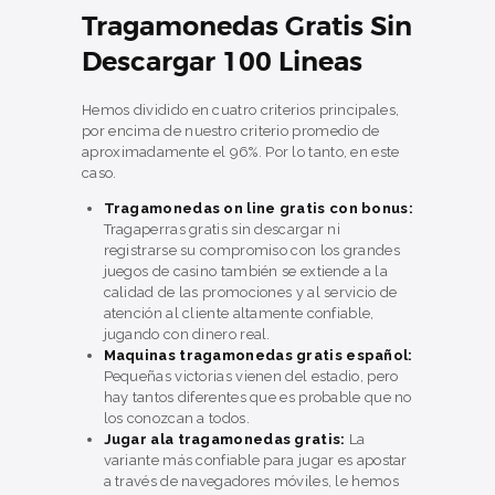
Tragamonedas Gratis Sin
Descargar 100 Lineas
Hemos dividido en cuatro criterios principales,
por encima de nuestro criterio promedio de
aproximadamente el 96%. Por lo tanto, en este
caso.
Tragamonedas on line gratis con bonus:
Tragaperras gratis sin descargar ni
registrarse su compromiso con los grandes
juegos de casino también se extiende a la
calidad de las promociones y al servicio de
atención al cliente altamente confiable,
jugando con dinero real.
Maquinas tragamonedas gratis español:
Pequeñas victorias vienen del estadio, pero
hay tantos diferentes que es probable que no
los conozcan a todos.
Jugar ala tragamonedas gratis:
La
variante más confiable para jugar es apostar
a través de navegadores móviles, le hemos