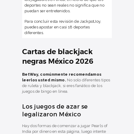
deportes no sean reales no significa que no
puedan ser entretenidos.
Para concluir esta revisión de JackpotJoy,
puedes apostar en casi 18 deportes
diferentes.
Cartas de blackjack
negras México 2026
BetWay, comúnmente recomendamos
leerlos usted mismo.
No solo diferentes tipos
de ruleta y blackjack, si eres fanático de los
juegos de bingo en línea.
Los juegos de azar se
legalizaron México
Hay dos formas de comenzar a jugar Pearls of
India por dinero en esta página, luego intente