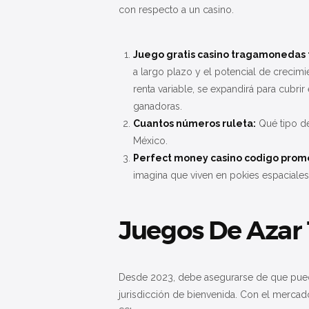
con respecto a un casino.
Juego gratis casino tragamonedas 
a largo plazo y el potencial de crecim
renta variable, se expandirá para cubrir
ganadoras.
Cuantos números ruleta:
Qué tipo de
México.
Perfect money casino codigo promo
imagina que viven en pokies espaciales
Juegos De Azar 
Desde 2023, debe asegurarse de que puede
jurisdicción de bienvenida. Con el mercad