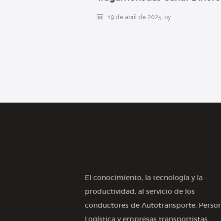
19 de abril de 2025
by
El conocimiento, la tecnología y la
productividad, al servicio de los
conductores de Autotransporte, Person
Logística y empresas transportistas.