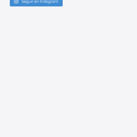
Seguir en Instagram