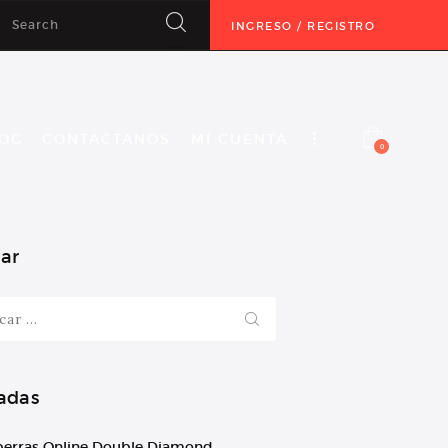
INGRESO / REGISTRO
OG
CONTACTANOS
MI CUENTA
0
ar
:
adas
perras Online Double Diamond