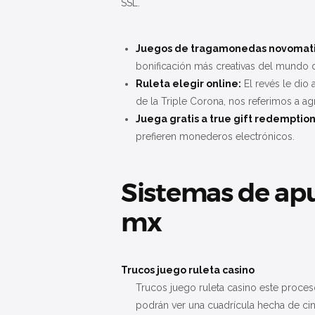
SSL.
Juegos de tragamonedas novomatic
bonificación más creativas del mundo d
Ruleta elegir online:
El revés le dio 
de la Triple Corona, nos referimos a ag
Juega gratis a true gift redempti
prefieren monederos electrónicos.
Sistemas de apu
mx
Trucos juego ruleta casino
Trucos juego ruleta casino este proce
podrán ver una cuadrícula hecha de cinco