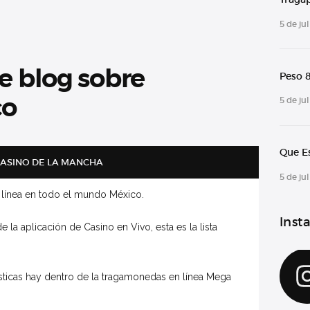
5 de ju
e blog sobre
Peso 
co
5 de ju
Que E
ASINO DE LA MANCHA
5 de ju
n línea en todo el mundo México.
Inst
 la aplicación de Casino en Vivo, esta es la lista
sticas hay dentro de la tragamonedas en línea Mega