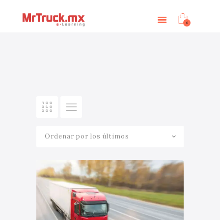
INICIO
E-LEARNING
0
OTROS SERVICIOS
BLOG
CONTACTANOS
INGRESAR